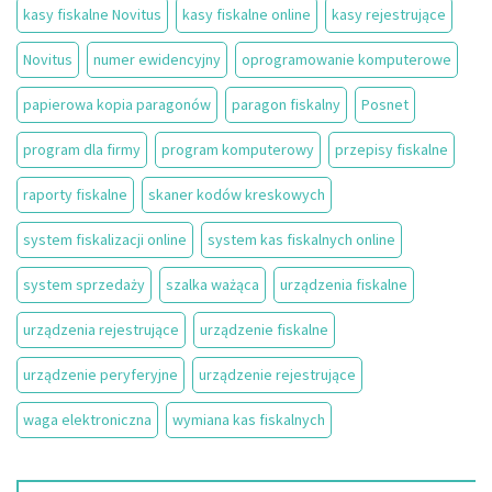
kasy fiskalne Novitus
kasy fiskalne online
kasy rejestrujące
Novitus
numer ewidencyjny
oprogramowanie komputerowe
papierowa kopia paragonów
paragon fiskalny
Posnet
program dla firmy
program komputerowy
przepisy fiskalne
raporty fiskalne
skaner kodów kreskowych
system fiskalizacji online
system kas fiskalnych online
system sprzedaży
szalka ważąca
urządzenia fiskalne
urządzenia rejestrujące
urządzenie fiskalne
urządzenie peryferyjne
urządzenie rejestrujące
waga elektroniczna
wymiana kas fiskalnych