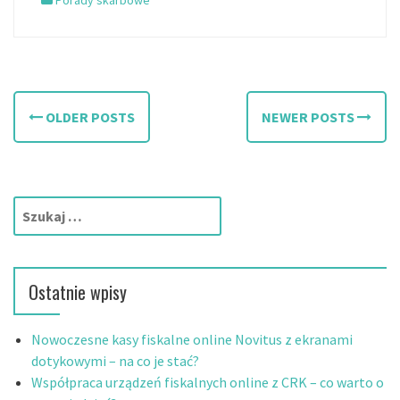
P
OLDER POSTS
NEWER POSTS
o
s
t
S
z
s
u
n
k
Ostatnie wpisy
a
a
j
:
v
Nowoczesne kasy fiskalne online Novitus z ekranami
dotykowymi – na co je stać?
i
Współpraca urządzeń fiskalnych online z CRK – co warto o