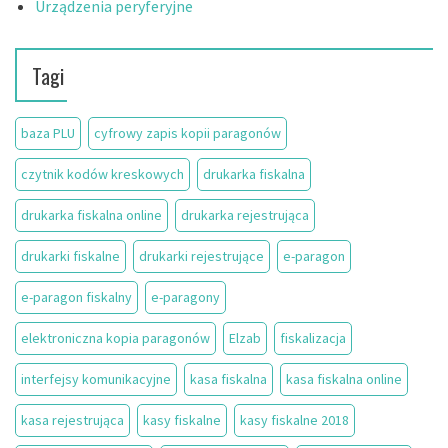
Urządzenia peryferyjne
Tagi
baza PLU
cyfrowy zapis kopii paragonów
czytnik kodów kreskowych
drukarka fiskalna
drukarka fiskalna online
drukarka rejestrująca
drukarki fiskalne
drukarki rejestrujące
e-paragon
e-paragon fiskalny
e-paragony
elektroniczna kopia paragonów
Elzab
fiskalizacja
interfejsy komunikacyjne
kasa fiskalna
kasa fiskalna online
kasa rejestrująca
kasy fiskalne
kasy fiskalne 2018