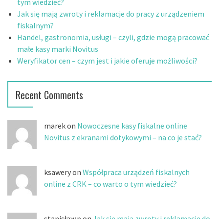
tym wiedzieć?
g
Jak się mają zwroty i reklamacje do pracy z urządzeniem
a
fiskalnym?
Handel, gastronomia, usługi – czyli, gdzie mogą pracować
t
małe kasy marki Novitus
i
Weryfikator cen – czym jest i jakie oferuje możliwości?
o
Recent Comments
n
marek on
Nowoczesne kasy fiskalne online
Novitus z ekranami dotykowymi – na co je stać?
ksawery on
Współpraca urządzeń fiskalnych
online z CRK – co warto o tym wiedzieć?
stanisław.p on
Jak się mają zwroty i reklamacje do