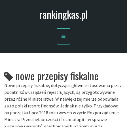
S
rankingkas.pl
k
i
p
t
o
c
o
n
t
nowe przepisy fiskalne
e
n
t
Nowe przepisy fiskalne, dotyczące głównie stosowania przez
podatników urządzeń rejestrujących, są przygotowywane
przez różne Ministerstwa. W największej mierze odpowiada
za to polski resort finansów. Jednak nie tylko. Przykładowo:
na początku lipca 2018 roku weszło w życie Rozporządzenie
Ministra Przedsiębiorczości i Technologii – w sprawie
kryteriów i warunków technicznych, którym muszą