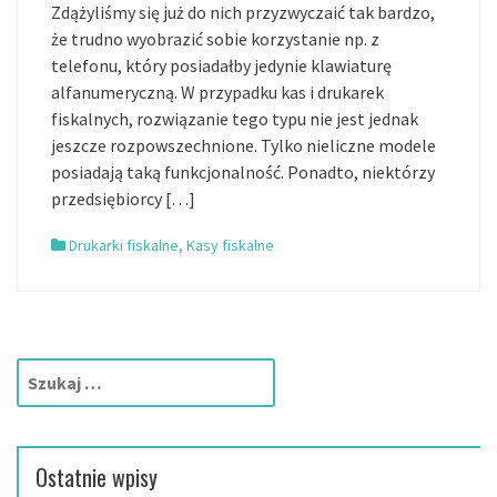
Zdążyliśmy się już do nich przyzwyczaić tak bardzo,
że trudno wyobrazić sobie korzystanie np. z
telefonu, który posiadałby jedynie klawiaturę
alfanumeryczną. W przypadku kas i drukarek
fiskalnych, rozwiązanie tego typu nie jest jednak
jeszcze rozpowszechnione. Tylko nieliczne modele
posiadają taką funkcjonalność. Ponadto, niektórzy
przedsiębiorcy […]
Drukarki fiskalne
,
Kasy fiskalne
S
z
u
k
Ostatnie wpisy
a