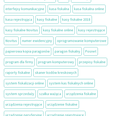
interfejsy komunikacyjne
kasa fiskalna
kasa fiskalna online
kasa rejestrująca
kasy fiskalne
kasy fiskalne 2018
kasy fiskalne Novitus
kasy fiskalne online
kasy rejestrujące
Novitus
numer ewidencyjny
oprogramowanie komputerowe
papierowa kopia paragonów
paragon fiskalny
Posnet
program dla firmy
program komputerowy
przepisy fiskalne
raporty fiskalne
skaner kodów kreskowych
system fiskalizacji online
system kas fiskalnych online
system sprzedaży
szalka ważąca
urządzenia fiskalne
urządzenia rejestrujące
urządzenie fiskalne
urządzenie peryferyjne
urządzenie rejestrujące